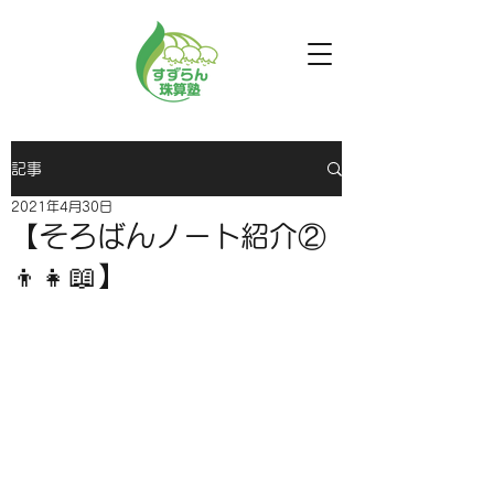
記事
2021年4月30日
【そろばんノート紹介②
👦👧📖】