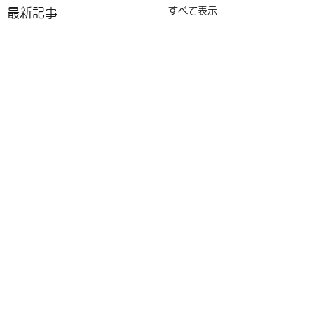
すべて表示
最新記事
コメント
🏆 AIAMA国際珠算大
🌏AIAMA国際