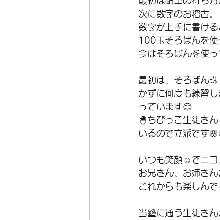
最初は鉛筆の持ち方
次に数字のお稽古。
数字が上手に書ける
100玉そろばんを
今はそろばんを使って
最初は、そろばん珠
かずに何度も練習し
っています😊
🐣ちびっこ生徒さ
いるので立派です🌸
いつも笑顔☺️でニ
お兄さん、お姉さん
これからも楽しんで
当塾に通う生徒さん