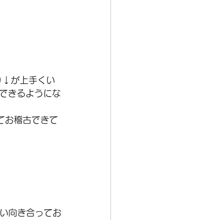
り↓が上手くい
できるようにな
てお稽古できて
願い向き合ってお