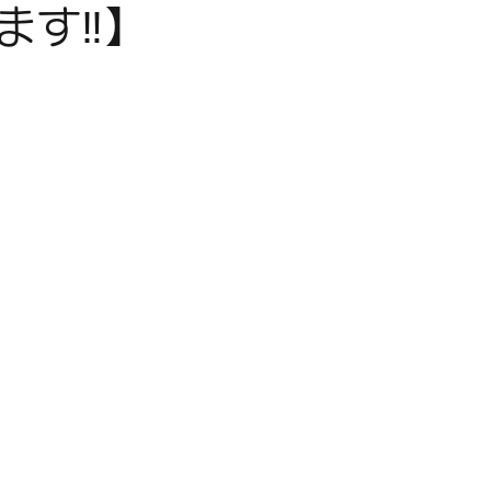
ます‼️】