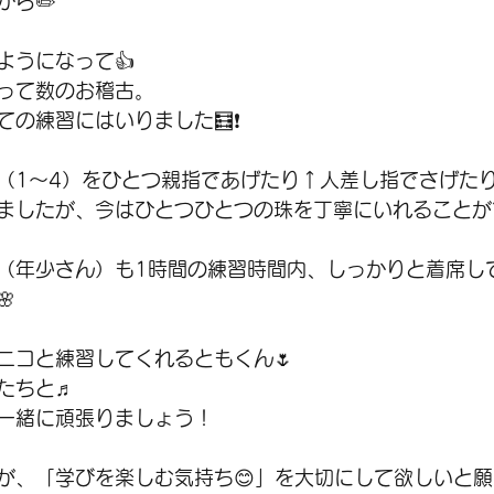
から✏️
ようになって👍
使って数のお稽古。
の練習にはいりました🧮❗️
（1〜4）をひとつ親指であげたり↑人差し指でさげた
ましたが、今はひとつひとつの珠を丁寧にいれることが
ん（年少さん）も1時間の練習時間内、しっかりと着席し

コニコと練習してくれるともくん🌷
たちと♬
一緒に頑張りましょう！
が、「学びを楽しむ気持ち😊」を大切にして欲しいと