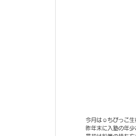
今月は☺️ちびっこ生
昨年末に入塾の年少