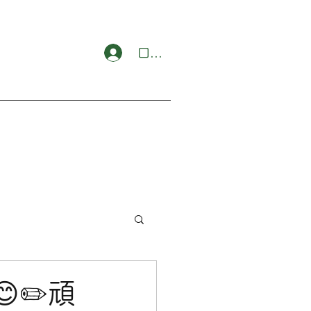
ログイン
✏️頑