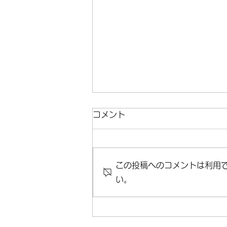
コメント
この投稿へのコメントは利用
い。
🇯🇵 AIAMA国際珠算大会
2027 開催地は福岡！🌏