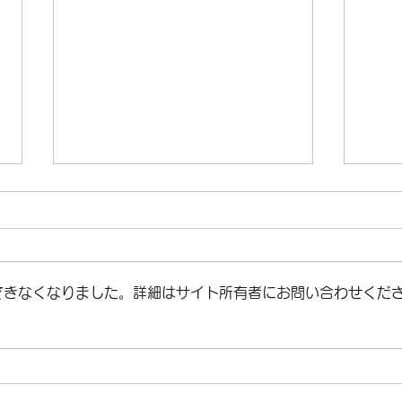
できなくなりました。詳細はサイト所有者にお問い合わせくだ
🏆 AIAMA国際珠算大会国で
🌏
大活躍！
加し