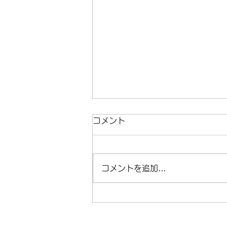
コメント
コメントを追加…
🇯🇵 AIAMA国際珠算大会
2027 開催地は福岡！🌏