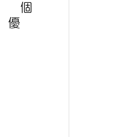
） 個
 優