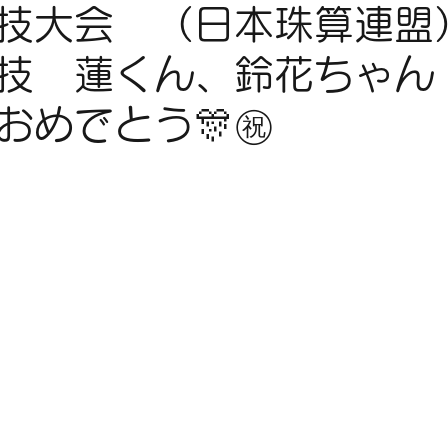
技大会 （日本珠算連盟
技 蓮くん、鈴花ちゃん
おめでとう🎊㊗️