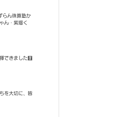
ずらん珠算塾か
ゃん・紫瑠く
揮できました🧮
ちを大切に、皆