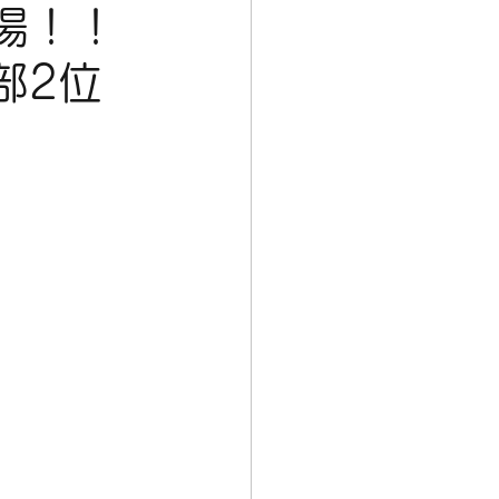
場！！
部2位