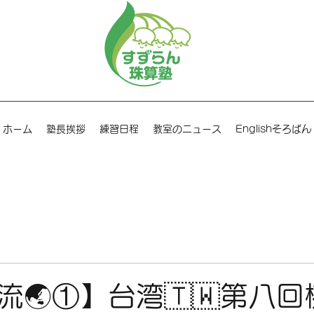
ホーム
塾長挨拶
練習日程
教室のニュース
Englishそろばん
流🌏①】台湾🇹🇼第八