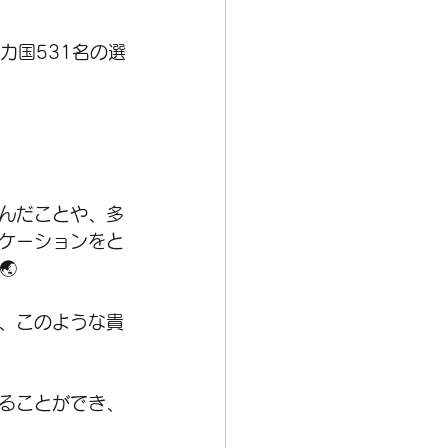
カ国531名の選
んだことや、多
ケーションをと

、このような貴
えることができ、