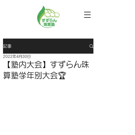
記事
2022年4月30日
【塾内大会】すずらん珠
算塾学年別大会🏆