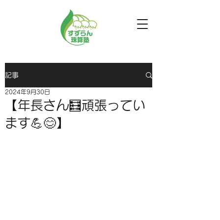
記事
2024年9月30日
【年長さん🧮頑張ってい
ます💪😊】