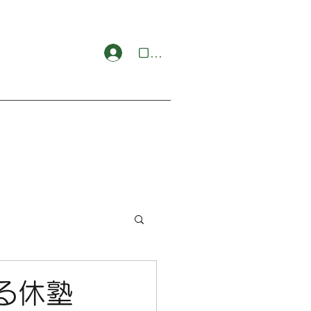
ログイン
る休塾