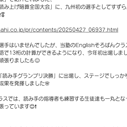
読み上げ暗算全国大会」に、九州初の選手としてすずら
️
sahi.co.jp/pr/contents/20250427_06937.html
選手はいませんでしたが、当塾のEnglishそろばんク
語で13桁の計算ができるようになり、今年初出場しました
張りました💪😊
「読み手グランプリ決勝」に出場し、ステージでしっか
成果を発揮しました🌸
ばんクラスでは、読み手の指導者も練習する生徒達も一丸と
っています😊❗️