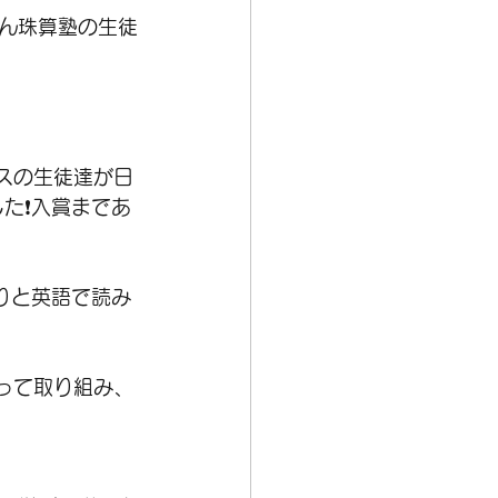
ん珠算塾の生徒
ラスの生徒達が日
❗️入賞まであ
りと英語で読み
なって取り組み、