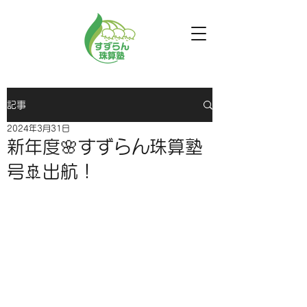
記事
2024年3月31日
新年度🌸すずらん珠算塾
号🚢出航！